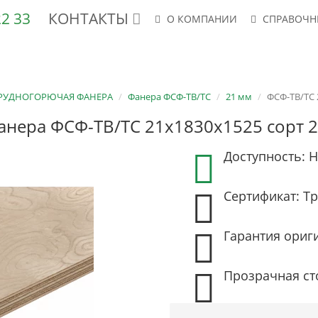
 22 33
КОНТАКТЫ
О КОМПАНИИ
СПРАВОЧН
АНЕРА ФК, ФСФ
ШПОН
СТУЛЬЯ
КРЕСЛА
ФСФ-ТВ/ТС
РУДНОГОРЮЧАЯ ФАНЕРА
Фанера ФСФ-ТВ/ТС
21 мм
ФСФ-ТВ/ТС 
анера ФСФ-ТВ/ТС 21х1830х1525 сорт 2
Доступность: Н
Сертификат: Тр
Гарантия ориг
Прозрачная ст