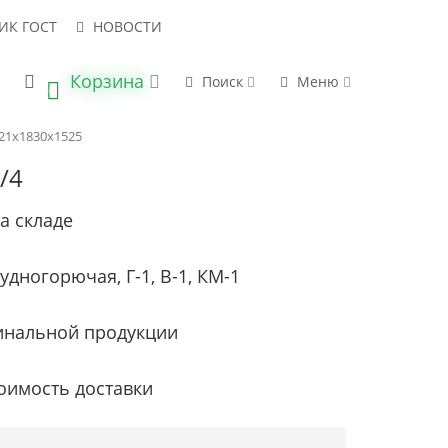
ИК ГОСТ
НОВОСТИ
Корзина
 В НАЛИЧИИ
НАПРАВИТЬ ЗАПРОС
Поиск
Меню
0
21х1830х1525
/4
а складе
удногорючая, Г-1, В-1, КМ-1
инальной продукции
оимость доставки