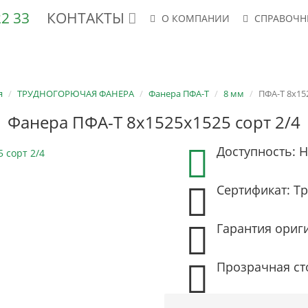
 22 33
КОНТАКТЫ
О КОМПАНИИ
СПРАВОЧН
АНЕРА ФК, ФСФ
ШПОН
СТУЛЬЯ
КРЕСЛА
ФСФ-ТВ/ТС
я
ТРУДНОГОРЮЧАЯ ФАНЕРА
Фанера ПФА-Т
8 мм
ПФА-Т 8х15
Фанера ПФА-Т 8х1525х1525 сорт 2/4
Доступность: Н
Сертификат: Тр
Гарантия ориг
Прозрачная ст