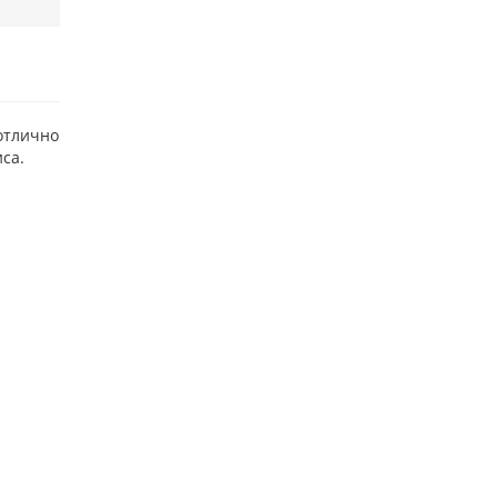
отлично
са.