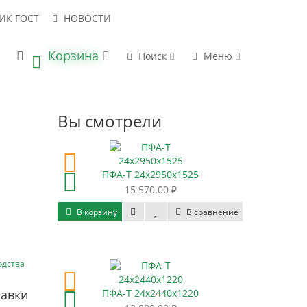
ИК ГОСТ
НОВОСТИ
Корзина
 В НАЛИЧИИ
НАПРАВИТЬ ЗАПРОС
Поиск
Меню
0
Вы смотрели
ПФА-Т 24х2950х1525
15 570.00 ₽
В корзину
В сравнение
одства
тавки
ПФА-Т 24х2440х1220