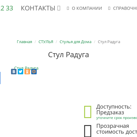
 22 33
КОНТАКТЫ
О КОМПАНИИ
СПРАВОЧН
АНЕРА ФК, ФСФ
ШПОН
СТУЛЬЯ
КРЕСЛА
ФСФ-ТВ/ТС
Главная
СТУЛЬЯ
Стулья для Дома
Стул Радуга
Стул Радуга
Доступность:
Предзаказ
уточните срок произв
Прозрачная
стоимость дос