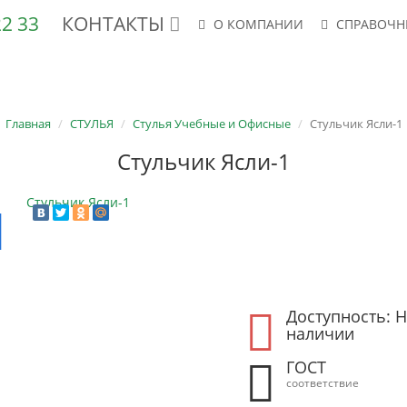
 22 33
КОНТАКТЫ
О КОМПАНИИ
СПРАВОЧН
АНЕРА ФК, ФСФ
ШПОН
СТУЛЬЯ
КРЕСЛА
ФСФ-ТВ/ТС
Главная
СТУЛЬЯ
Стулья Учебные и Офисные
Cтульчик Ясли-1
Стульчик Ясли-1
Доступность: Н
наличии
ГОСТ
соответствие