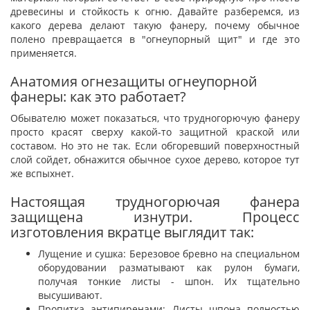
древесины и стойкость к огню. Давайте разберемся, из
какого дерева делают такую фанеру, почему обычное
полено превращается в "огнеупорный щит" и где это
применяется.
Анатомия огнезащиты огнеупорной
фанеры: как это работает?
Обывателю может показаться, что трудногорючую фанеру
просто красят сверху какой-то защитной краской или
составом. Но это не так. Если обгоревший поверхностный
слой сойдет, обнажится обычное сухое дерево, которое тут
же вспыхнет.
Настоящая трудногорючая фанера
защищена изнутри. Процесс
изготовления вкратце выглядит так:
Лущение и сушка: Березовое бревно на специальном
оборудовании разматывают как рулон бумаги,
получая тонкие листы - шпон. Их тщательно
высушивают.
Пропитка антипиренами: Листы шпона полностью