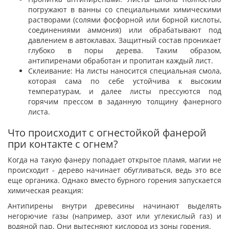
погружают в ванны со специальными химическими
растворами (солями фосфорной или борной кислоты,
соединениями аммония) или обрабатывают под
давлением в автоклавах. Защитный состав проникает
глубоко в поры дерева. Таким образом,
антипиренами обработан и пропитан каждый лист.
Склеивание: На листы наносится специальная смола,
которая сама по себе устойчива к высоким
температурам, и далее листы прессуются под
горячим прессом в заданную толщину фанерного
листа.
Что происходит с огнестойкой фанерой
при контакте с огнем?
Когда на такую фанеру попадает открытое пламя, магии не
происходит - дерево начинает обугливаться, ведь это все
еще органика. Однако вместо бурного горения запускается
химическая реакция:
Антипирены внутри древесины начинают выделять
негорючие газы (например, азот или углекислый газ) и
водяной пар. Они вытесняют кислород из зоны горения.