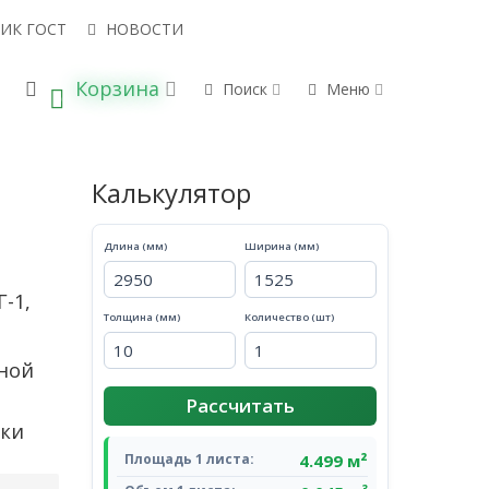
ИК ГОСТ
НОВОСТИ
Корзина
С В НАЛИЧИИ
НАПРАВИТЬ ЗАПРОС
Поиск
Меню
0
Калькулятор
Длина (мм)
Ширина (мм)
-1,
Толщина (мм)
Количество (шт)
ной
Рассчитать
вки
4.499 м²
Площадь 1 листа: