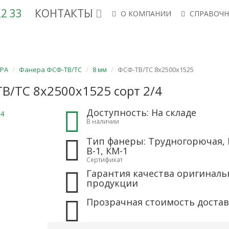
 22 33
КОНТАКТЫ
О КОМПАНИИ
СПРАВОЧН
ФАНЕРА ФК, ФСФ
ШПОН
СТУЛЬЯ
КРЕСЛА
ФСФ-ТВ/Т
РА
Фанера ФСФ-ТВ/ТС
8 мм
ФСФ-ТВ/ТС 8х2500х1525
В/ТС 8х2500х1525 сорт 2/4
Доступность: На складе
В наличии
Тип фанеры: Трудногорючая, Г
В-1, КМ-1
Сертификат
Гарантия качества оригиналь
продукции
Прозрачная стоимость доста