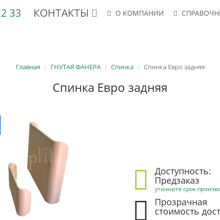
 22 33
КОНТАКТЫ
О КОМПАНИИ
СПРАВОЧН
АНЕРА ФК, ФСФ
ШПОН
СТУЛЬЯ
КРЕСЛА
ФСФ-ТВ/ТС
Главная
ГНУТАЯ ФАНЕРА
Спинка
Спинка Евро задняя
Спинка Евро задняя
Доступность:
Предзаказ
уточните срок произв
Прозрачная
стоимость дос