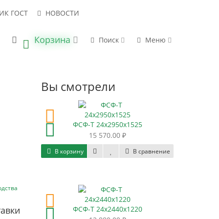
ИК ГОСТ
НОВОСТИ
Корзина
 В НАЛИЧИИ
НАПРАВИТЬ ЗАПРОС
Поиск
Меню
0
Вы смотрели
ФСФ-Т 24х2950х1525
15 570.00 ₽
В корзину
В сравнение
одства
тавки
ФСФ-Т 24х2440х1220